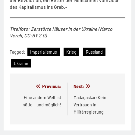
der Revolution, ein Retter der Menschheit vom Joch
des Kapitalismus ins Grab.«
Titelfoto: Zerstörte Häuser in der Ukraine (Marco
Verch, CC-BY 2.0)
Tagged:
Imperialismus
Krieg
Russland
Ukraine
Beitragsnavigation
Previous:
Next:
Eine andere Welt ist
Madagaskar: Kein
nötig – und möglich!
Vertrauen in
Militärregierung