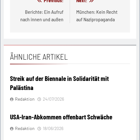
Beitragsnavigation
Previous:
Next:
Berichte: Ein Aufruf
München: Kein Recht
nach innen und außen
auf Nazipropaganda
ÄHNLICHE ARTIKEL
Streik auf der Biennale in Solidarität mit
Palästina
Redaktion
24/07/2026
USA-Iran-Abkommen offenbart Schwäche
Redaktion
18/06/2026