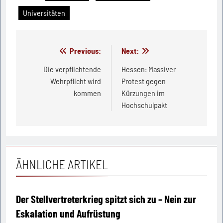
Universitäten
Beitragsnavigation
Previous:
Next:
Die verpflichtende
Hessen: Massiver
Wehrpflicht wird
Protest gegen
kommen
Kürzungen im
Hochschulpakt
ÄHNLICHE ARTIKEL
Der Stellvertreterkrieg spitzt sich zu – Nein zur
Eskalation und Aufrüstung