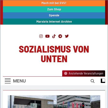
Skip
Mach mit bei SVU!
to
Zum Shop
content
Spende
Marxists Internet Archive
SOZIALISMUS VON
UNTEN
Anstehende Veranstaltungen
MENU