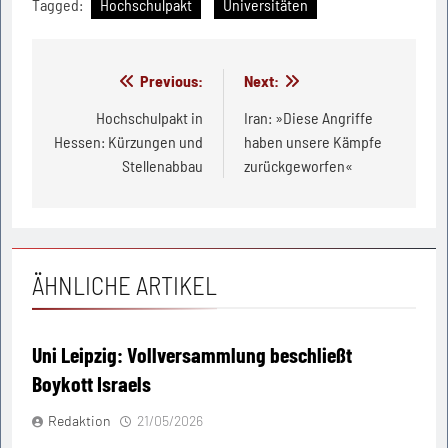
Tagged:
Hochschulpakt
Universitäten
Beitragsnavigation
Previous:
Next:
Hochschulpakt in
Iran: »Diese Angriffe
Hessen: Kürzungen und
haben unsere Kämpfe
Stellenabbau
zurückgeworfen«
ÄHNLICHE ARTIKEL
Uni Leipzig: Vollversammlung beschließt
Boykott Israels
Redaktion
21/05/2026