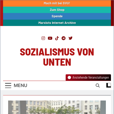
Skip
Mach mit bei SVU!
to
Zum Shop
content
Spende
Marxists Internet Archive
SOZIALISMUS VON
UNTEN
Anstehende Veranstaltungen
MENU