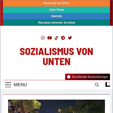
Skip
Mach mit bei SVU!
to
Zum Shop
content
Spende
Marxists Internet Archive
SOZIALISMUS VON
UNTEN
Anstehende Veranstaltungen
MENU