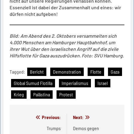
nicht auf unsere Regierungen verlassen können.
Essenziell ist dabei der Zusammenhalt und eines: wir
dürfen nicht aufgeben!
Bild: Am Abend des 2. Oktobers versammelten sich
4.000 Menschen am Hamburger Hauptbahnhof, um
ihrer Wut über den israelischen Angriff auf die zivile
Hilfsflotte für Gaza auszudrücken. Foto: SVU Hamburg.
Tagged:
Bericht
Demonstration
Flotte
Gaza
Global Sumud Flotilla
Imperialismus
Israel
Krieg
Palästina
Protest
Beitragsnavigation
Previous:
Next:
Trumps
Demos gegen