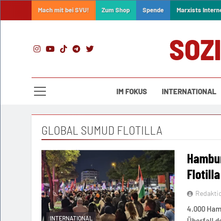
Skip
Mach mit bei SVU!
Zum Shop
Spende
Marxists Intern
to
content
SOZ
IM FOKUS
INTERNATIONAL
GLOBAL SUMUD FLOTILLA
Hambur
Flotilla
Redakti
4.000 Ham
INTERNATIONAL
Überfall d