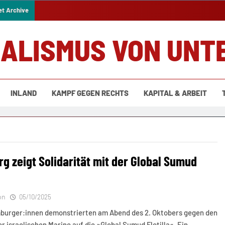
et Archive
IALISMUS VON UNT
INLAND
KAMPF GEGEN RECHTS
KAPITAL & ARBEIT
g zeigt Solidarität mit der Global Sumud
on
05/10/2025
burger:innen demonstrierten am Abend des 2. Oktobers gegen den
er israelischen Marine auf die »Global Sumud Flotilla«. Ein