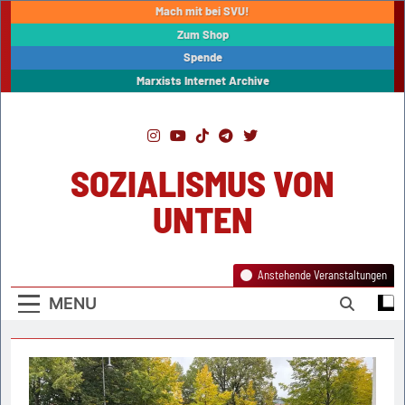
Skip
Mach mit bei SVU!
to
Zum Shop
content
Spende
Marxists Internet Archive
SOZIALISMUS VON
UNTEN
Anstehende Veranstaltungen
MENU