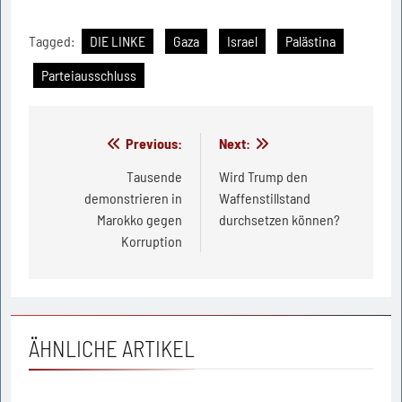
Tagged:
DIE LINKE
Gaza
Israel
Palästina
Parteiausschluss
Beitragsnavigation
Previous:
Next:
Tausende
Wird Trump den
demonstrieren in
Waffenstillstand
Marokko gegen
durchsetzen können?
Korruption
ÄHNLICHE ARTIKEL