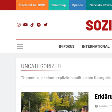
Skip
Mach mit bei SVU!
Zum Shop
Spende
Marxists Intern
to
content
SOZ
IM FOKUS
INTERNATIONAL
UNCATEGORIZED
Themen, die keiner expliziten politischen Kategorie
Erklär
Redakti