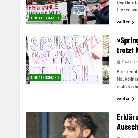
Das Berufu
Linken wur
UNCATEGORIZED
weiter
»Sprin
trotzt
Redakti
Eine rech
UNCATEGORIZED
Neuköllner
nicht verh
weiter
Erklär
Aussch