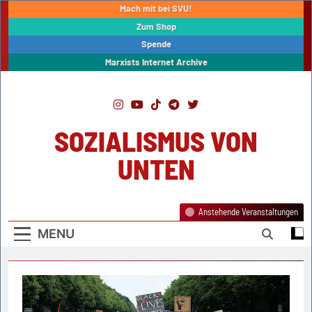
Skip
Mach mit bei SVU!
to
Zum Shop
content
Spende
Marxists Internet Archive
SOZIALISMUS VON
UNTEN
Anstehende Veranstaltungen
MENU