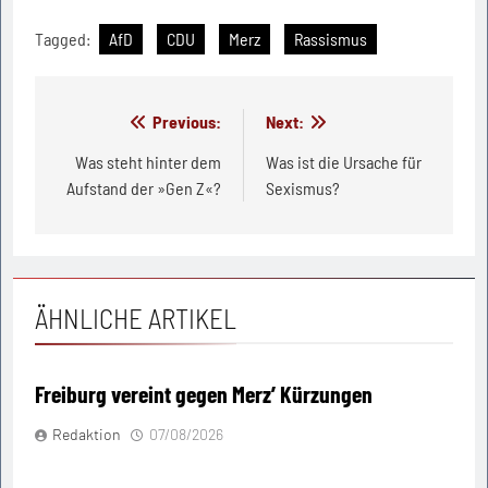
Tagged:
AfD
CDU
Merz
Rassismus
Beitragsnavigation
Previous:
Next:
Was steht hinter dem
Was ist die Ursache für
Aufstand der »Gen Z«?
Sexismus?
ÄHNLICHE ARTIKEL
Freiburg vereint gegen Merz’ Kürzungen
Redaktion
07/08/2026