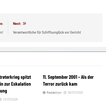
s:
Next:
en!
Verantwortliche für Schiffsunglück vor Gericht
treterkrieg spitzt
11. September 2001 – Als der
ein zur Eskalation
Terror zurück kam
tung
Redaktion
08/07/2026
13/07/2026