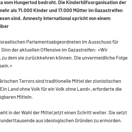
za vom Hungertod bedroht. Die Kinderhilfsorganisation der
mehr als 71.000 Kinder und 17.000 Mütter im Gazastreifen
sen sind. Amnesty International spricht von einem
iber
 israelischen Parlamentsabgeordneten im Ausschuss für
Sinn der aktuellen Offensive im Gazastreifen: »Wir
, zu dem sie zurückkehren können. Die unvermeidliche Folge
sein.«
rischen Terrors sind traditionelle Mittel der zionistischen
in Land ohne Volk für ein Volk ohne Land«, erforderte die
ügbaren Mitteln.
ht in der Wahl der Mittel jetzt einen Schritt weiter. Sie setzt
t, Hunderttausende aus ideologischen Gründen zu ermorden.