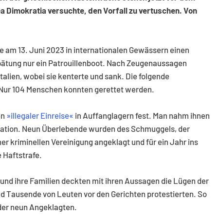
a Dimokratia versuchte, den Vorfall zu vertuschen. Von
e am 13. Juni 2023 in internationalen Gewässern einen
pätung nur ein Patrouillenboot. Nach Zeugenaussagen
Italien, wobei sie kenterte und sank. Die folgende
 Nur 104 Menschen konnten gerettet werden.
en
»illegaler Einreise«
in Auffanglagern fest. Man nahm ihnen
ikation. Neun Überlebende wurden des Schmuggels, der
r kriminellen Vereinigung angeklagt und für ein Jahr ins
 Haftstrafe.
und ihre Familien deckten mit ihren Aussagen die Lügen der
nd Tausende von Leuten vor den Gerichten protestierten. So
 der neun Angeklagten.