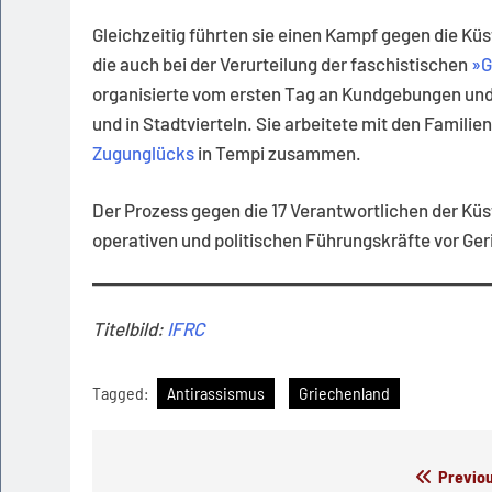
Gleichzeitig führten sie einen Kampf gegen die K
die auch bei der Verurteilung der faschistischen
»G
organisierte vom ersten Tag an Kundgebungen und 
und in Stadtvierteln. Sie arbeitete mit den Famil
Zugunglücks
in Tempi zusammen.
Der Prozess gegen die 17 Verantwortlichen der Kü
operativen und politischen Führungskräfte vor Geri
Titelbild:
IFRC
Tagged:
Antirassismus
Griechenland
Beitragsnavigation
Previou