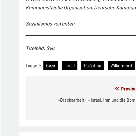
Kommunistische Organisation, Deutsche Kommunist
Sozialismus von unten
Titelbild: Svu
Tagged:
Gaza
Israel
Palästina
Völkermord
Beitragsnavigation
Previou
»Drecksarbeit« – Israel, Iran und die Bo