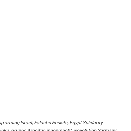
p arming Israel, Falastin Resists, Egypt Solidarity
inke, Gruppe Arbeiter:innenmacht, Revolution Germany,