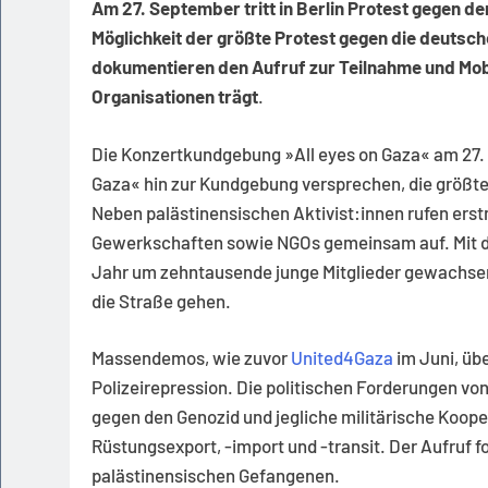
Am 27. September tritt in Berlin Protest gegen de
Möglichkeit der größte Protest gegen die deutsch
dokumentieren den Aufruf zur Teilnahme und Mob
Organisationen trägt
.
Die Konzertkundgebung »All eyes on Gaza« am 27
Gaza« hin zur Kundgebung versprechen, die größte 
Neben palästinensischen Aktivist:innen rufen ers
Gewerkschaften sowie NGOs gemeinsam auf. Mit der
Jahr um zehntausende junge Mitglieder gewachsen 
die Straße gehen.
Massendemos, wie zuvor
United4Gaza
im Juni, üb
Polizeirepression. Die politischen Forderungen v
gegen den Genozid und jegliche militärische Koope
Rüstungsexport, -import und -transit. Der Aufruf f
palästinensischen Gefangenen.