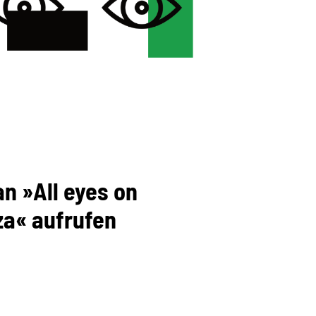
n »All eyes on
a« aufrufen