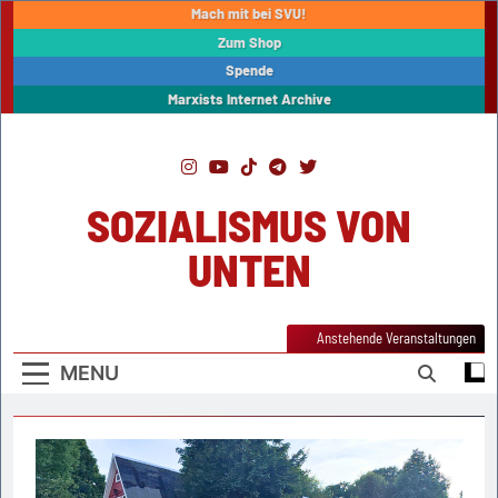
Skip
Mach mit bei SVU!
to
Zum Shop
content
Spende
Marxists Internet Archive
SOZIALISMUS VON
UNTEN
Anstehende Veranstaltungen
MENU