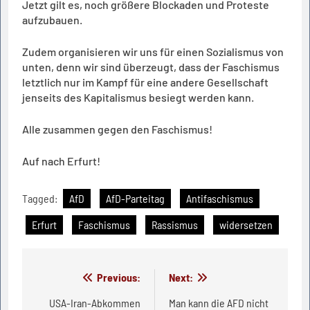
Jetzt gilt es, noch größere Blockaden und Proteste
aufzubauen.
Zudem organisieren wir uns für einen Sozialismus von
unten, denn wir sind überzeugt, dass der Faschismus
letztlich nur im Kampf für eine andere Gesellschaft
jenseits des Kapitalismus besiegt werden kann.
Alle zusammen gegen den Faschismus!
Auf nach Erfurt!
Tagged:
AfD
AfD-Parteitag
Antifaschismus
Erfurt
Faschismus
Rassismus
widersetzen
Beitragsnavigation
Previous:
Next:
USA-Iran-Abkommen
Man kann die AFD nicht