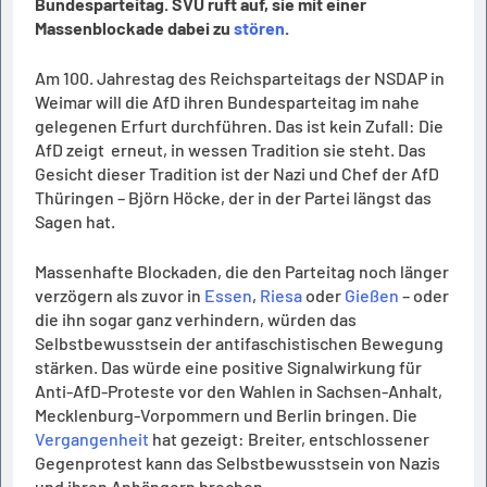
Bundesparteitag. SVU ruft auf, sie mit einer
Massenblockade dabei zu
stören
.
Am 100. Jahrestag des Reichsparteitags der NSDAP in
Weimar will die AfD ihren Bundesparteitag im nahe
gelegenen Erfurt durchführen. Das ist kein Zufall: Die
AfD zeigt erneut, in wessen Tradition sie steht. Das
Gesicht dieser Tradition ist der Nazi und Chef der AfD
Thüringen – Björn Höcke, der in der Partei längst das
Sagen hat.
Massenhafte Blockaden, die den Parteitag noch länger
verzögern als zuvor in
Essen
,
Riesa
oder
Gießen
– oder
die ihn sogar ganz verhindern, würden das
Selbstbewusstsein der antifaschistischen Bewegung
stärken. Das würde eine positive Signalwirkung für
Anti-AfD-Proteste vor den Wahlen in Sachsen-Anhalt,
Mecklenburg-Vorpommern und Berlin bringen. Die
Vergangenheit
hat gezeigt: Breiter, entschlossener
Gegenprotest kann das Selbstbewusstsein von Nazis
und ihren Anhängern brechen.