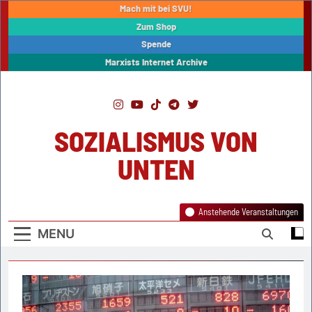
Skip
Mach mit bei SVU!
to
Zum Shop
content
Spende
Marxists Internet Archive
SOZIALISMUS VON
UNTEN
Anstehende Veranstaltungen
MENU