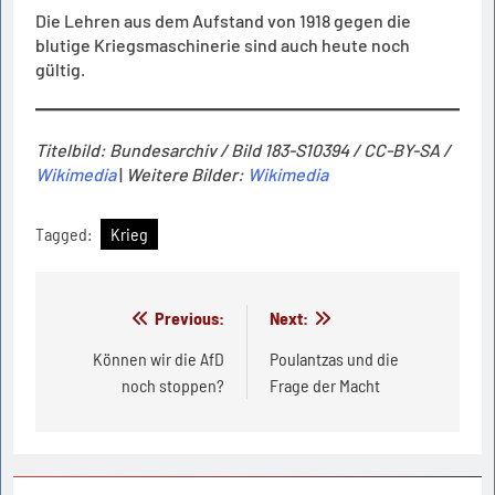
Die Lehren aus dem Aufstand von 1918 gegen die
blutige Kriegsmaschinerie sind auch heute noch
gültig.
Titelbild: Bundesarchiv / Bild 183-S10394 / CC-BY-SA /
Wikimedia
|
Weitere Bilder:
Wikimedia
Tagged:
Krieg
Beitragsnavigation
Previous:
Next:
Können wir die AfD
Poulantzas und die
noch stoppen?
Frage der Macht