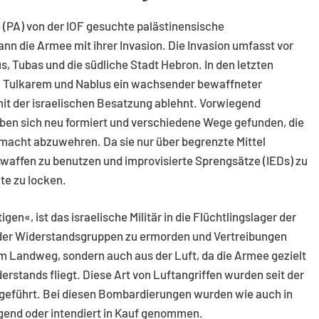
PA) von der IOF gesuchte palästinensische
nn die Armee mit ihrer Invasion. Die Invasion umfasst vor
s, Tubas und die südliche Stadt Hebron. In den letzten
in, Tulkarem und Nablus ein wachsender bewaffneter
 mit der israelischen Besatzung ablehnt. Vorwiegend
ben sich neu formiert und verschiedene Wege gefunden, die
smacht abzuwehren. Da sie nur über begrenzte Mittel
sswaffen zu benutzen und improvisierte Sprengsätze (IEDs) zu
lte zu locken.
en«, ist das israelische Militär in die Flüchtlingslager der
 der Widerstandsgruppen zu ermorden und Vertreibungen
em Landweg, sondern auch aus der Luft, da die Armee gezielt
erstands fliegt. Diese Art von Luftangriffen wurden seit der
hgeführt. Bei diesen Bombardierungen wurden wie auch in
ligend oder intendiert in Kauf genommen.