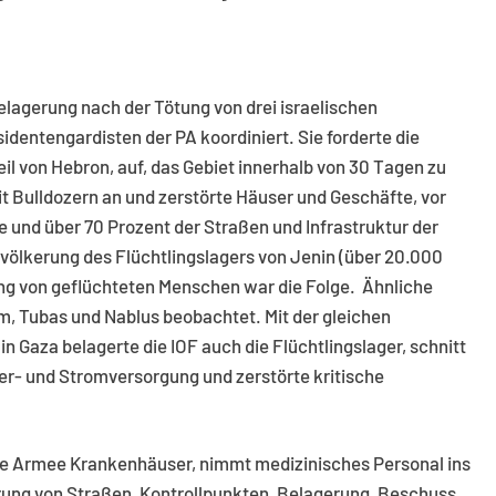
lagerung nach der Tötung von drei israelischen
dentengardisten der PA koordiniert. Sie forderte die
l von Hebron, auf, das Gebiet innerhalb von 30 Tagen zu
it Bulldozern an und zerstörte Häuser und Geschäfte, vor
und über 70 Prozent der Straßen und Infrastruktur der
evölkerung des Flüchtlingslagers von Jenin (über 20.000
g von geflüchteten Menschen war die Folge. Ähnliche
, Tubas und Nablus beobachtet. Mit der gleichen
n Gaza belagerte die IOF auch die Flüchtlingslager, schnitt
er- und Stromversorgung und zerstörte kritische
sche Armee Krankenhäuser, nimmt medizinisches Personal ins
örung von Straßen, Kontrollpunkten, Belagerung, Beschuss