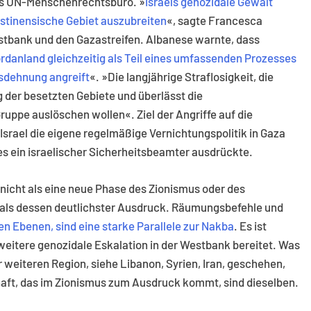
as UN-Menschenrechtsbüro. »
Israels genozidale Gewalt
ästinensische Gebiet auszubreiten
«, sagte Francesca
stbank und den Gazastreifen. Albanese warnte, dass
rdanland gleichzeitig als Teil eines umfassenden Prozesses
usdehnung angreift
«. »Die langjährige Straflosigkeit, die
g der besetzten Gebiete und überlässt die
Gruppe auslöschen wollen«. Ziel der Angriffe auf die
 Israel die eigene regelmäßige Vernichtungspolitik in Gaza
 es ein israelischer Sicherheitsbeamter ausdrückte.
nicht als eine neue Phase des Zionismus oder des
 als dessen deutlichster Ausdruck. Räumungsbefehle und
en Ebenen, sind eine starke Parallele zur Nakba
. Es ist
 weitere genozidale Eskalation in der Westbank bereitet. Was
r weiteren Region, siehe Libanon, Syrien, Iran, geschehen,
haft, das im Zionismus zum Ausdruck kommt, sind dieselben.