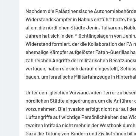
Nachdem die Palästinensische Autonomiebehörde (
Widerstandskämpfer in Nablus entführt hatte, bega
allem die nördlichen Städte Jenin, Tulkarem, Nablu
Jahren hat sich in den Flüchtlingslagern von Jen
Widerstand formiert, der die Kollaboration der PA
ehemalige Kämpfer aufgelöster Fatah-Guerillas ha
zahlreichen Angriffe der militärischen Besatzung
verfügen, haben sie sich darauf eingestellt, Schu
bauen, um israelische Militärfahrzeuge in Hinterha
Unter dem gleichen Vorwand, »den Terror zu beseitig
nördlichen Städte eingedrungen, um die Anführer
vorzunehmen. Die Invasion erfolgt nicht nur auf d
Luftangriffe auf wichtige Persönlichkeiten des Wid
zweiten Intifada nicht mehr in der Westbank durc
Gaza die Tötung von Kindern und Zivilist:innen bil