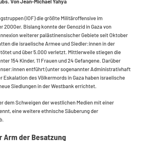
aubs. Von Jean-Michael Yahya
struppen (IOF) die größte Militäroffensive im
er 2000er. Bislang konnte der Genozid in Gaza von
nnexion weiterer palästinensischer Gebiete seit Oktober
atten die israelische Armee und Siedler:innen in der
tet und über 5.000 verletzt. Mittlerweile stiegen die
nter 154 Kinder, 11 Frauen und 24 Gefangene. Darüber
nser:innen entführt (unter sogenannter Administrativhaft
er Eskalation des Völkermords in Gaza haben israelische
neue Siedlungen in der Westbank errichtet.
er dem Schweigen der westlichen Medien mit einer
ennt, eine weitere ethnische Säuberung der
b.
r Arm der Besatzung