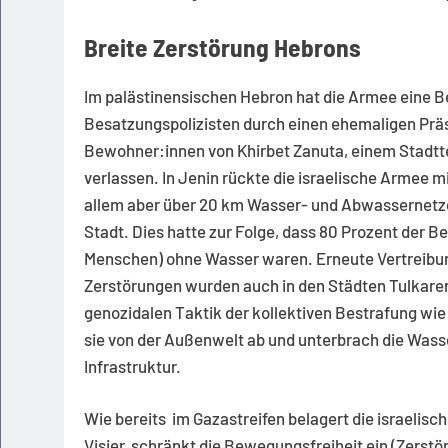
Breite Zerstörung Hebrons
Im palästinensischen Hebron hat die Armee eine Be
Besatzungspolizisten durch einen ehemaligen Präsi
Bewohner:innen von Khirbet Zanuta, einem Stadttei
verlassen. In Jenin rückte die israelische Armee m
allem aber über 20 km Wasser- und Abwassernetze 
Stadt. Dies hatte zur Folge, dass 80 Prozent der B
Menschen) ohne Wasser waren. Erneute Vertreibun
Zerstörungen wurden auch in den Städten Tulkarem
genozidalen Taktik der kollektiven Bestrafung wie i
sie von der Außenwelt ab und unterbrach die Wass
Infrastruktur.
Wie bereits im Gazastreifen belagert die israeli
Visier, schränkt die Bewegungsfreiheit ein (Zerst