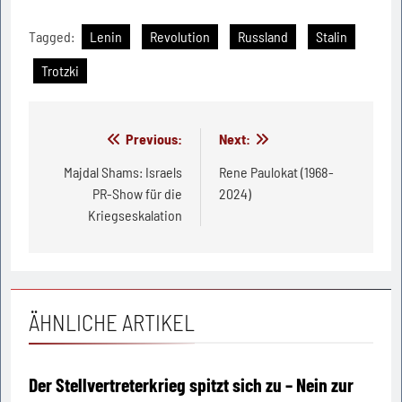
Tagged:
Lenin
Revolution
Russland
Stalin
Trotzki
Beitragsnavigation
Previous:
Next:
Majdal Shams: Israels
Rene Paulokat (1968-
PR-Show für die
2024)
Kriegseskalation
ÄHNLICHE ARTIKEL
Der Stellvertreterkrieg spitzt sich zu – Nein zur