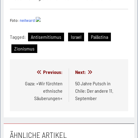
Foto:
neilward
Tagged:
Antisemitismus
Israel
Palästina
Zionismus
Beitragsnavigation
Previous:
Next:
Gaza: »Wir fürchten
50 Jahre Putsch in
ethnische
Chile: Der andere 11.
Säuberungen«
September
ÄHNLICHE ARTIKEL