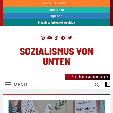
Skip
Mach mit bei SVU!
to
Zum Shop
content
Spende
Marxists Internet Archive
SOZIALISMUS VON
UNTEN
Anstehende Veranstaltungen
MENU