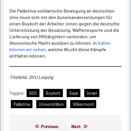
Die Palästina-solidarische Bewegung an deutschen
Unis muss sich mit den Auseinandersetzungen für
einen Boykott der Arbeiter:innen gegen die deutsche
Unterstützung der Besatzung, Waffenexporte und die
Lieferung von Militärgütern verbinden, um
ökonomische Macht ausüben zu können. In
Italien
können wir sehen
, welche Wucht diese Kämpfe
entfalten können.
Titelbild: SVU Leipzig
Tagged:
BDS
Boykott
Gaza
Israel
Palästina
Universitäten
Völkermord
Beitragsnavigation
Previous:
Next: