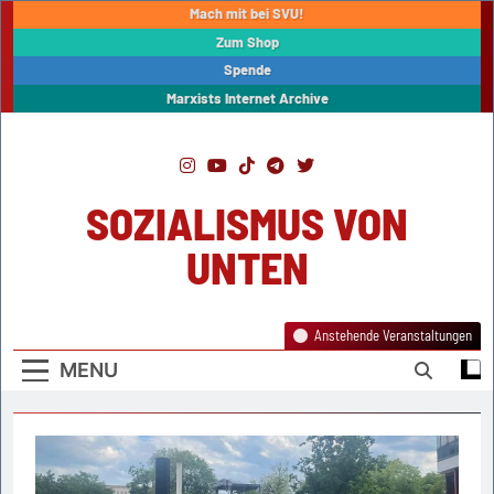
Skip
Mach mit bei SVU!
to
Zum Shop
content
Spende
Marxists Internet Archive
SOZIALISMUS VON
UNTEN
Anstehende Veranstaltungen
MENU