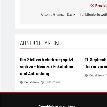
Beitragsnavigation
Previou
Antonio Gramsci: Das Hirn funktionierte wei
ÄHNLICHE ARTIKEL
Der Stellvertreterkrieg spitzt
11. Septemb
sich zu – Nein zur Eskalation
Terror zur
und Aufrüstung
Redaktion
Redaktion
13/07/2026
Geschichte von unten