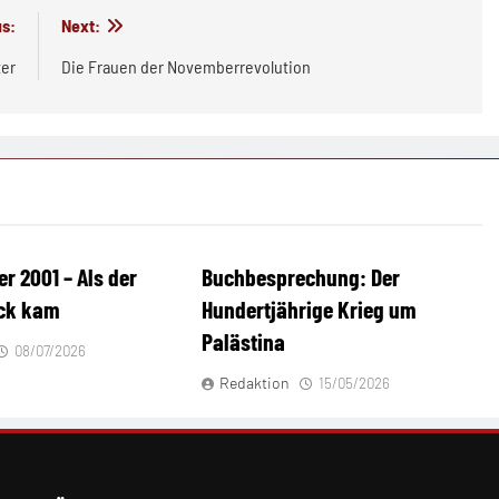
s:
Next:
ter
Die Frauen der Novemberrevolution
er 2001 – Als der
Buchbesprechung: Der
ück kam
Hundertjährige Krieg um
Palästina
08/07/2026
Redaktion
15/05/2026