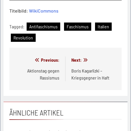
Titelbild:
WikiCommons
Tagged:
Antifaschismus
Faschismus
Italien
Revolution
Beitragsnavigation
Previous:
Next:
Aktionstag gegen
Boris Kagarlizki –
Rassismus
Kriegsgegner in Haft
ÄHNLICHE ARTIKEL