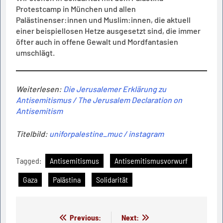
Protestcamp in München und allen
Palästinenser:innen und Muslim:innen, die aktuell
einer beispiellosen Hetze ausgesetzt sind, die immer
öfter auch in offene Gewalt und Mordfantasien
umschlägt.
Weiterlesen:
Die Jerusalemer Erklärung zu
Antisemitismus / The Jerusalem Declaration on
Antisemitism
Titelbild:
uniforpalestine_muc / instagram
Tagged:
Antisemitismus
Antisemitismusvorwurf
Gaza
Palästina
Solidarität
Beitragsnavigation
Previous:
Next: