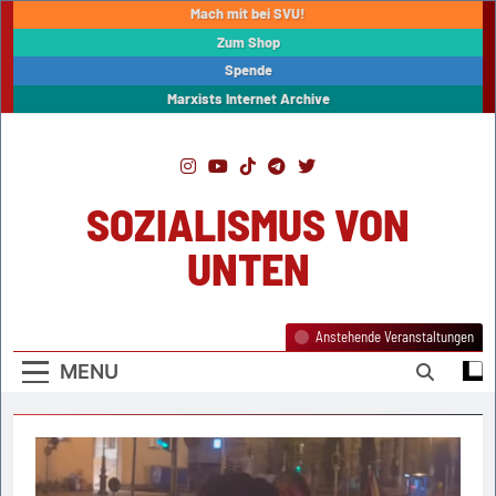
Skip
Mach mit bei SVU!
to
Zum Shop
content
Spende
Marxists Internet Archive
SOZIALISMUS VON
UNTEN
Anstehende Veranstaltungen
MENU