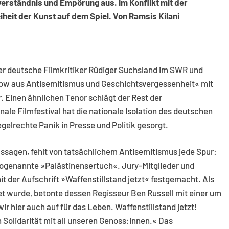
erständnis und Empörung aus. Im Konflikt mit der
iheit der Kunst auf dem Spiel. Von Ramsis Kilani
 der deutsche Filmkritiker Rüdiger Suchsland im SWR und
 Show aus Antisemitismus und Geschichtsvergessenheit« mit
. Einen ähnlichen Tenor schlägt der Rest der
ale Filmfestival hat die nationale Isolation des deutschen
gelrechte Panik in Presse und Politik gesorgt.
ussagen, fehlt von tatsächlichem Antisemitismus jede Spur:
 sogenannte »Palästinensertuch«. Jury-Mitglieder und
it der Aufschrift »Waffenstillstand jetzt« festgemacht. Als
t wurde, betonte dessen Regisseur Ben Russell mit einer um
ir hier auch auf für das Leben. Waffenstillstand jetzt!
n Solidarität mit all unseren Genoss:innen.« Das