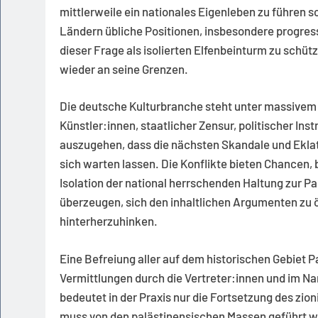
mittlerweile ein nationales Eigenleben zu führen s
Ländern übliche Positionen, insbesondere progress
dieser Frage als isolierten Elfenbeinturm zu schüt
wieder an seine Grenzen.
Die deutsche Kulturbranche steht unter massivem 
Künstler:innen, staatlicher Zensur, politischer In
auszugehen, dass die nächsten Skandale und Eklats
sich warten lassen. Die Konflikte bieten Chancen
Isolation der national herrschenden Haltung zur Pa
überzeugen, sich den inhaltlichen Argumenten zu ö
hinterherzuhinken.
Eine Befreiung aller auf dem historischen Gebiet 
Vermittlungen durch die Vertreter:innen und im Na
bedeutet in der Praxis nur die Fortsetzung des zi
muss von den palästinensischen Massen geführt 