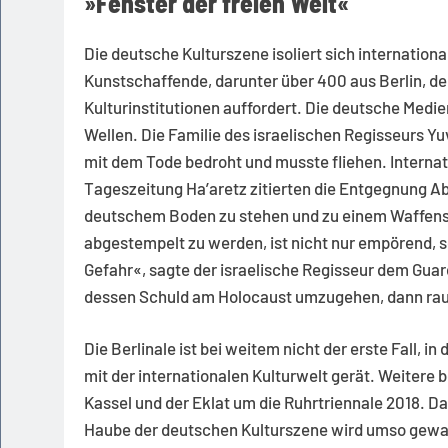
»
Fenster der freien Welt
«
Die deutsche Kulturszene isoliert sich internatio
Kunstschaffende, darunter über 400 aus Berlin, d
Kulturinstitutionen auffordert. Die deutsche Me
Wellen. Die Familie des israelischen Regisseurs Y
mit dem Tode bedroht und musste fliehen. Internati
Tageszeitung Ha’aretz zitierten die Entgegnung 
deutschem Boden zu stehen und zu einem Waffensti
abgestempelt zu werden, ist nicht nur empörend, s
Gefahr«, sagte der israelische Regisseur dem Guar
dessen Schuld am Holocaust umzugehen, dann rau
Die Berlinale ist bei weitem nicht der erste Fall, i
mit der internationalen Kulturwelt gerät. Weitere
Kassel und der Eklat um die Ruhrtriennale 2018. 
Haube der deutschen Kulturszene wird umso gewalt