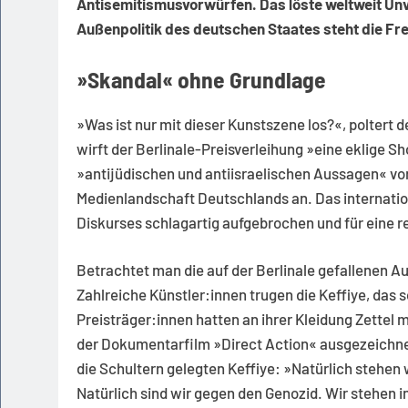
Antisemitismusvorwürfen. Das löste weltweit Unv
Außenpolitik des deutschen Staates steht die Fre
»Skandal« ohne Grundlage
»Was ist nur mit dieser Kunstszene los?«, poltert
wirft der Berlinale-Preisverleihung »eine eklige
»antijüdischen und antiisraelischen Aussagen« vor
Medienlandschaft Deutschlands an. Das internation
Diskurses schlagartig aufgebrochen und für eine re
Betrachtet man die auf der Berlinale gefallenen A
Zahlreiche Künstler:innen trugen die Keffiye, das
Preisträger:innen hatten an ihrer Kleidung Zettel m
der Dokumentarfilm »Direct Action« ausgezeichne
die Schultern gelegten Keffiye: »Natürlich stehen w
Natürlich sind wir gegen den Genozid. Wir stehen i