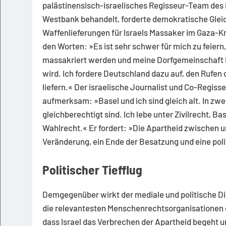
palästinensisch-israelisches Regisseur-Team des
Westbank behandelt, forderte demokratische Glei
Waffenlieferungen für Israels Massaker im Gaza-K
den Worten: »Es ist sehr schwer für mich zu feier
massakriert werden und meine Dorfgemeinschaft in
wird. Ich fordere Deutschland dazu auf, den Rufen 
liefern.« Der israelische Journalist und Co-Regis
aufmerksam: »Basel und ich sind gleich alt. In zwe
gleichberechtigt sind. Ich lebe unter Zivilrecht, Ba
Wahlrecht.« Er fordert: »Die Apartheid zwischen u
Veränderung, ein Ende der Besatzung und eine pol
Politischer Tiefflug
Demgegenüber wirkt der mediale und politische Di
die relevantesten Menschenrechtsorganisationen 
dass Israel das Verbrechen der Apartheid begeht un