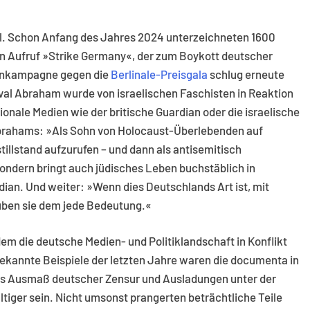
nal. Schon Anfang des Jahres 2024 unterzeichneten 1600
en Aufruf »Strike Germany«, der zum Boykott deutscher
dienkampagne gegen die
Berlinale-Preisgala
schlug erneute
uval Abraham wurde von israelischen Faschisten in Reaktion
onale Medien wie der britische Guardian oder die israelische
Abrahams: »Als Sohn von Holocaust-Überlebenden auf
llstand aufzurufen – und dann als antisemitisch
ondern bringt auch jüdisches Leben buchstäblich in
dian. Und weiter: »Wenn dies Deutschlands Art ist, mit
ben sie dem jede Bedeutung.«
n dem die deutsche Medien- und Politiklandschaft in Konflikt
 bekannte Beispiele der letzten Jahre waren die documenta in
Das Ausmaß deutscher Zensur und Ausladungen unter der
iger sein. Nicht umsonst prangerten beträchtliche Teile