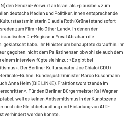
) den Genozid-Vorwurf an Israel als »plausibel« zum
len deutsche Medien und Politiker:innen entsprechende
Kulturstaatsministerin Claudia Roth (Grüne) stand sofort
kesreden zum Film »No Other Land«, in denen der
 israelischer Co-Regisseur Yuval Abraham die
, geklatscht habe. Ihr Ministerium behauptete daraufhin, ihr
eur gegolten, nicht dem Palästinenser, obwohl sie auch dem
einem Interview fügte sie hinzu: »Es gibt bei
itismus«.
Der Berliner Kultursenator Joe Chialo (CDU)
r Berlinale-Bühne. Bundesjustizminister Marco Buschmann
uch Anne Helm (DIE LINKE), Fraktionsvorsitzende im
erschritten«. Für den Berliner Bürgermeister Kai Wegner
ptabel, weil es keinen Antisemitismus in der Kunstszene
ger noch die Gleichbehandlung und Einladung von AfD-
est verhindert werden konnte.