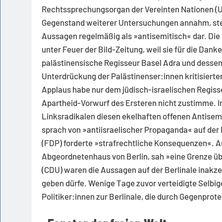
Rechtssprechungsorgan der Vereinten Nationen (UN
Gegenstand weiterer Untersuchungen annahm, stel
Aussagen regelmäßig als »antisemitisch« dar. Die 
unter Feuer der Bild-Zeitung, weil sie für die Dan
palästinensische Regisseur Basel Adra und dessen
Unterdrückung der Palästinenser:innen kritisierten
Applaus habe nur dem jüdisch-israelischen Regiss
Apartheid-Vorwurf des Ersteren nicht zustimme. In 
Linksradikalen diesen ekelhaften offenen Antisem
sprach von »antiisraelischer Propaganda« auf de
(FDP) forderte »strafrechtliche Konsequenzen«. A
Abgeordnetenhaus von Berlin, sah »eine Grenze üb
(CDU) waren die Aussagen auf der Berlinale inakze
geben dürfe. Wenige Tage zuvor verteidigte Selbi
Politiker:innen zur Berlinale, die durch Gegenprot