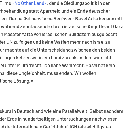
 Films
»No Other Land«
, der die Siedlungspolitik in der
chbehandlung statt Apartheid und ein Ende deutscher
rieg. Der palästinensische Regisseur Basel Adra begann mit
n, während Zehntausende durch israelische Angriffe auf Gaza
 Masafer Yatta von israelischen Bulldozern ausgelöscht
der UN zu folgen und keine Waffen mehr nach Israel zu
seur machte auf die Unterscheidung zwischen den beiden
i Tagen kehren wir in ein Land zurück, in dem wir nicht
sel unter Militärrecht. Ich habe Wahlrecht, Basel hat kein
ns, diese Ungleichheit, muss enden. Wir wollen
itische Lösung.«
skurs in Deutschland wie eine Parallelwelt. Selbst nachdem
der Erde in hundertseitigen Untersuchungen nachwiesen,
d der Internationale Gerichtshof (IGH) als wichtigstes