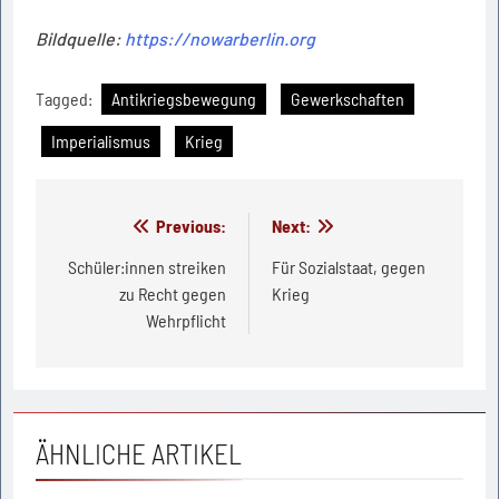
Bildquelle:
https://nowarberlin.org
Tagged:
Antikriegsbewegung
Gewerkschaften
Imperialismus
Krieg
Beitragsnavigation
Previous:
Next:
Schüler:innen streiken
Für Sozialstaat, gegen
zu Recht gegen
Krieg
Wehrpflicht
ÄHNLICHE ARTIKEL