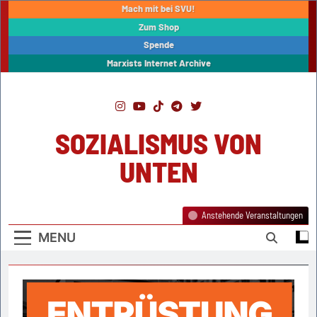
Skip
Mach mit bei SVU!
to
Zum Shop
content
Spende
Marxists Internet Archive
SOZIALISMUS VON
UNTEN
Anstehende Veranstaltungen
MENU