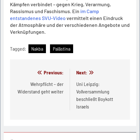
Kämpfen verbindet – gegen Krieg, Verarmung,
Rassismus und Faschismus. Ein
im Camp
entstandenes SVU-Video
vermittelt einen Eindruck
der Atmosphäre und der verschiedenen Angebote und
Verknüpfungen.
Tagged:
Nakba
Palästina
Beitragsnavigation
Previous:
Next:
Wehrpflicht – der
Uni Leipzig:
Widerstand geht weiter
Vollversammlung
beschließt Boykott
Israels