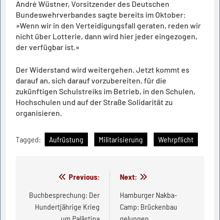
André Wüstner, Vorsitzender des Deutschen
Bundeswehrverbandes sagte bereits im Oktober:
»Wenn wir in den Verteidigungsfall geraten, reden wir
nicht über Lotterie, dann wird hier jeder eingezogen,
der verfügbar ist.«
Der Widerstand wird weitergehen. Jetzt kommt es
darauf an, sich darauf vorzubereiten, für die
zukünftigen Schulstreiks im Betrieb, in den Schulen,
Hochschulen und auf der Straße Solidarität zu
organisieren.
Tagged:
Aufrüstung
Militarisierung
Wehrpflicht
Beitragsnavigation
Previous:
Next:
Buchbesprechung: Der
Hamburger Nakba-
Hundertjährige Krieg
Camp: Brückenbau
um Palästina
gelungen