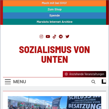
Skip
Mach mit bei SVU!
to
Zum Shop
content
Spende
Marxists Internet Archive
SOZIALISMUS VON
UNTEN
Anstehende Veranstaltungen
MENU