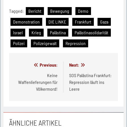
Tagged:
Bericht
Bewegung
Demo
Demonstration
DIE LINKE
Frankfurt
Gaza
Israel
Krieg
Palästina
Palästinasolidarität
Polizei
Polizeigewalt
Repression
Beitragsnavigation
Previous:
Next:
Keine
SOS Palästina Frankfurt:
Waffenlieferungen für
Repression läuft ins
Völkermord!
Leere
ÄHNLICHE ARTIKEL