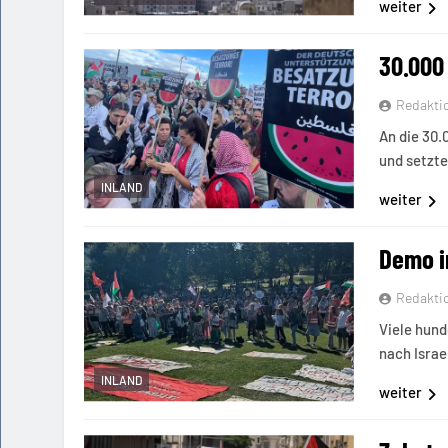
weiter
30.000 
Redakti
An die 30.
und setzte
INLAND
weiter
Demo in
Redakti
Viele hund
nach Israe
INLAND
weiter