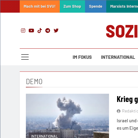
Skip
Mach mit bei SVU!
Zum Shop
Spende
Marxists Intern
to
content
SOZ
IM FOKUS
INTERNATIONAL
DEMO
Krieg g
Redakti
Israel und
es um Eige
INTERNATIONAL