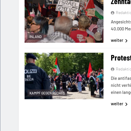
Zehnta
Redakti
Angesichts
40.000 Me
INLAND
weiter
Protes
Redakti
Die antifa
nicht verh
einen lan
KAMPF GEGEN RECHTS
weiter