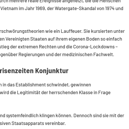
rch mehrere reale Ereignisse angeheizt, die die Menschen
n Vietnam im Jahr 1969, der Watergate-Skandal von 1974 und
rschwörungstheorien wie ein Lauffeuer. Sie kursierten unter
gen Vereinigten Staaten auf ihrem eigenen Boden so einfach
stieg der extremen Rechten und die Corona-Lockdowns –
egenüber Regierungen und der medizinischen Fachwelt.
risenzeiten Konjunktur
en in das Establishment schwindet, gewinnen
ird die Legitimität der herrschenden Klasse in Frage
nd systemfeindlich klingen können. Dennoch sind sie mit der
siven Staatsapparats vereinbar.