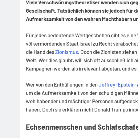
Viele Verschwörungstheoretiker wenden sich gege
Gesellschaft. Tatsächlich können sie jedoch für d
Aufmerksamkeit von den wahren Machthabern un
Für jedes bedeutende Weltgeschehen gibt es eine
völkermordenden Staat Israel zu Recht verabscheu
die Hand des
Zionismus
. Doch die Zionisten ziehe
Welt. Wer dies glaubt, will sich oft ausschließlich
Kampagnen werden als irrelevant abgetan, und es
Wer von den Enthüllungen in den
Jeffrey
–
Epstein
-
um die Aufmerksamkeit von den schuldigen Männe
wohlhabender und mächtiger Personen aufgedeckt,
haben. Doch sie erklären nicht Donald Trumps impe
Echsenmenschen und Schlafschaf