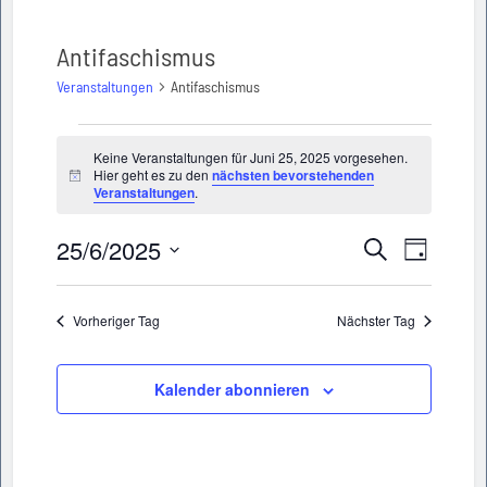
Antifaschismus
Veranstaltungen
Antifaschismus
Veranstaltungen
Keine Veranstaltungen für Juni 25, 2025 vorgesehen.
Hier geht es zu den
nächsten bevorstehenden
für
Hinweis
Veranstaltungen
.
Juni
25/6/2025
Veransta
Veranstaltu
Suche
25,
Tag
Ansichte
Datum
Suche
2025
wählen.
Navigati
Vorheriger Tag
Nächster Tag
und
Ansichten,
Kalender abonnieren
Navigation