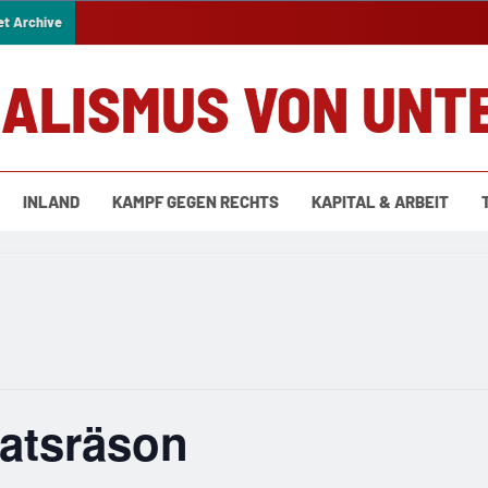
et Archive
IALISMUS VON UNT
INLAND
KAMPF GEGEN RECHTS
KAPITAL & ARBEIT
taatsräson