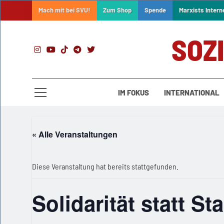
Skip
Mach mit bei SVU!
Zum Shop
Spende
Marxists Intern
to
content
SOZ
IM FOKUS
INTERNATIONAL
« Alle Veranstaltungen
Diese Veranstaltung hat bereits stattgefunden.
Solidarität statt S