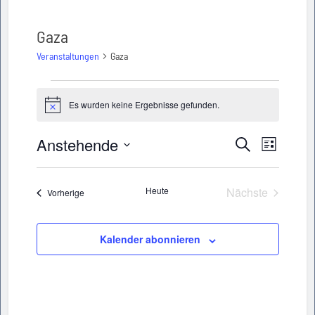
Gaza
Veranstaltungen
Gaza
Veranstaltungen
Es wurden keine Ergebnisse gefunden.
Hinweis
Anstehende
Veransta
Veranstaltu
Suche
Liste
Ansichte
Datum
Suche
wählen.
Navigati
Heute
Nächste
Veranstaltungen
Vorherige
und
Veranstaltun
Ansichten,
Kalender abonnieren
Navigation