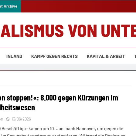
et Archive
IALISMUS VON UNT
INLAND
KAMPF GEGEN RECHTS
KAPITAL & ARBEIT
n stoppen!«: 8.000 gegen Kürzungen im
dheitswesen
on
13/06/2026
0 Beschäftigte kamen am 10. Juni nach Hannover, um gegen die
 im Gesundheitssystem zu protestieren. Während die Regierung