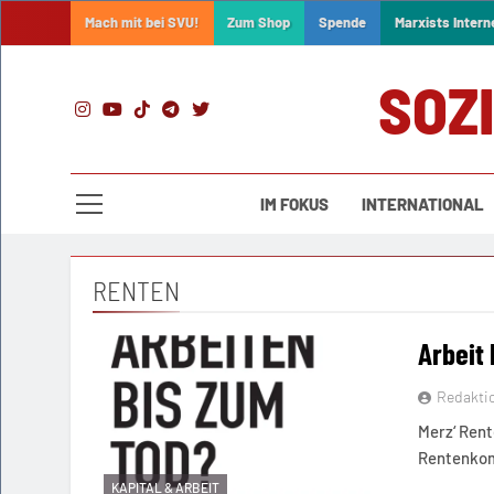
Skip
Mach mit bei SVU!
Zum Shop
Spende
Marxists Intern
to
content
SOZ
IM FOKUS
INTERNATIONAL
RENTEN
Arbeit
Redakti
Merz‘ Rent
Rentenkom
KAPITAL & ARBEIT