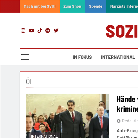
Skip
Mach mit bei SVU!
Zum Shop
Spende
Marxists Intern
to
content
SOZ
IM FOKUS
INTERNATIONAL
ÖL
Hände 
krimine
Redakti
Anti-Krieg
INTERNATIONAL
Entführun