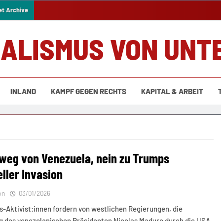
et Archive
IALISMUS VON UNT
INLAND
KAMPF GEGEN RECHTS
KAPITAL & ARBEIT
weg von Venezuela, nein zu Trumps
ller Invasion
on
03/01/2026
s-Aktivist:innen fordern von westlichen Regierungen, die
g des venezolanischen Präsidenten Nicolas Maduro durch die USA