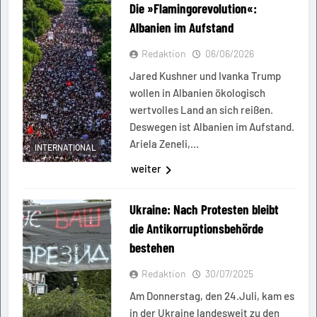
Die »Flamingorevolution«:
Albanien im Aufstand
Redaktion
06/06/2026
Jared Kushner und Ivanka Trump
wollen in Albanien ökologisch
wertvolles Land an sich reißen.
Deswegen ist Albanien im Aufstand.
Ariela Zeneli,…
INTERNATIONAL
weiter
Ukraine: Nach Protesten bleibt
die Antikorruptionsbehörde
bestehen
Redaktion
30/07/2025
Am Donnerstag, den 24.Juli, kam es
in der Ukraine landesweit zu den