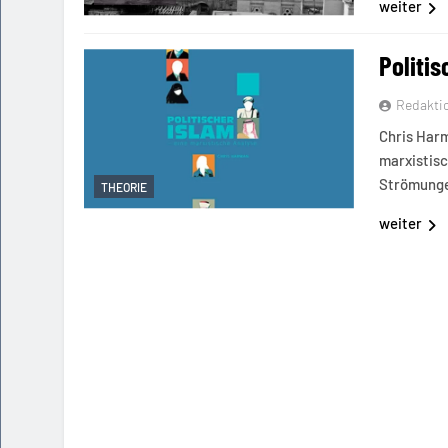
weiter
Politi
Redakti
Chris Harm
marxistisc
Strömunge
THEORIE
weiter