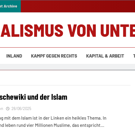
et Archive
IALISMUS VON UNT
INLAND
KAMPF GEGEN RECHTS
KAPITAL & ARBEIT
lschewiki und der Islam
on
26/06/2025
 mit dem Islam ist in der Linken ein heikles Thema. In
d leben rund vier Millionen Muslime, das entspricht…