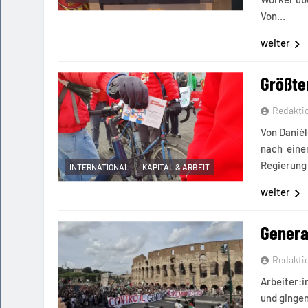
Von…
weiter
Größter
Redakti
Von Danièl
nach eine
Regierung 
INTERNATIONAL
KAPITAL & ARBEIT
weiter
General
Redakti
Arbeiter:i
und gingen