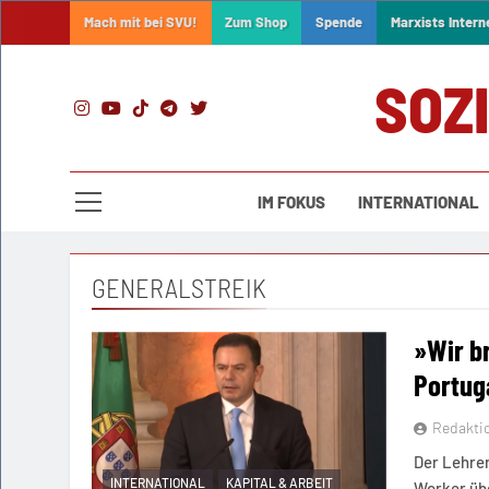
Skip
Mach mit bei SVU!
Zum Shop
Spende
Marxists Intern
to
content
SOZ
IM FOKUS
INTERNATIONAL
GENERALSTREIK
»Wir b
Portug
Redakti
Der Lehrer
INTERNATIONAL
KAPITAL & ARBEIT
Worker übe