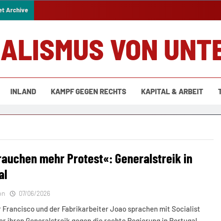
et Archive
IALISMUS VON UNT
INLAND
KAMPF GEGEN RECHTS
KAPITAL & ARBEIT
rauchen mehr Protest«: Generalstreik in
al
on
07/06/2026
 Francisco und der Fabrikarbeiter Joao sprachen mit Socialist
r ihren Generalstreik gegen die rechte Regierung in Portugal.