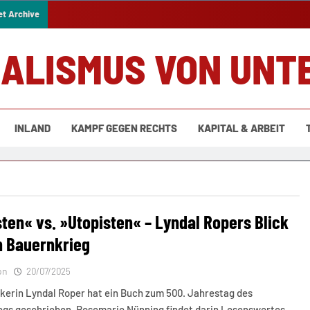
et Archive
IALISMUS VON UNT
INLAND
KAMPF GEGEN RECHTS
KAPITAL & ARBEIT
sten« vs. »Utopisten« – Lyndal Ropers Blick
n Bauernkrieg
on
20/07/2025
ikerin Lyndal Roper hat ein Buch zum 500. Jahrestag des
egs geschrieben. Rosemarie Nünning findet darin Lesenswertes,