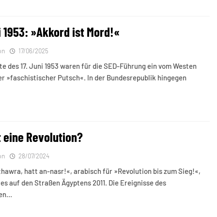
i 1953: »Akkord ist Mord!«
on
17/06/2025
te des 17. Juni 1953 waren für die SED-Führung ein vom Westen
r »faschistischer Putsch«. In der Bundesrepublik hingegen
t eine Revolution?
on
28/07/2024
hawra, hatt an-nasr!«, arabisch für »Revolution bis zum Sieg!«,
 es auf den Straßen Ägyptens 2011. Die Ereignisse des
hen…