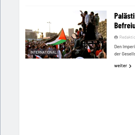
Paläst
Befrei
Redakti
Den Imperi
INTERNATIONAL
der Gesells
weiter