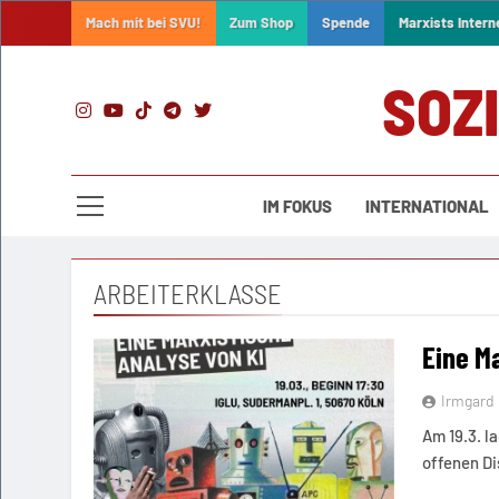
Skip
Mach mit bei SVU!
Zum Shop
Spende
Marxists Intern
to
content
SOZ
IM FOKUS
INTERNATIONAL
ARBEITERKLASSE
Eine M
Irmgard
Am 19.3. l
offenen Di