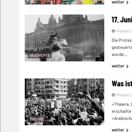
weiter
17. Jun
Redakti
Die Protes
gesteuerte
wurde…
GESCHICHTE
weiter
Was is
Redakti
»Thawra, t
erschallte
»Arabisc
THEORIE
weiter