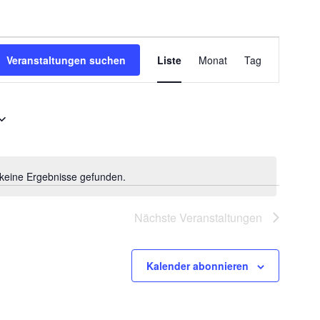
Veranstaltung
Veranstaltungen suchen
Liste
Monat
Tag
Ansichten-
Navigation
keine Ergebnisse gefunden.
Hinweis
Nächste
Veranstaltungen
Kalender abonnieren