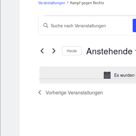
Veranstaltungen
Kampf gegen Rechts
Veranstaltungen
Veranstaltungen
Bitte
Schlüsselwort
Suche
eingeben.
und
Suche
Anstehende
Heute
nach
Ansichten,
Veranstaltungen
Datum
Navigation
Schlüsselwort.
wählen.
Es wurden 
Vorherige
Veranstaltungen