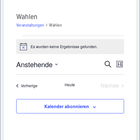
Wahlen
Veranstaltungen
Wahlen
Veranstaltungen
Es wurden keine Ergebnisse gefunden.
Hinweis
Anstehende
Veransta
Veranstaltu
Suche
Liste
Ansichte
Datum
Suche
wählen.
Navigati
Heute
Nächste
Veranstaltungen
Vorherige
und
Veranstaltun
Ansichten,
Kalender abonnieren
Navigation