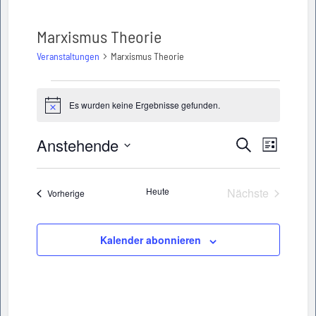
Marxismus Theorie
Veranstaltungen
Marxismus Theorie
Veranstaltungen
Es wurden keine Ergebnisse gefunden.
Hinweis
Anstehende
Veransta
Veranstaltu
Suche
Liste
Ansichte
Datum
Suche
wählen.
Navigati
Heute
Nächste
Veranstaltungen
Vorherige
und
Veranstaltun
Ansichten,
Kalender abonnieren
Navigation