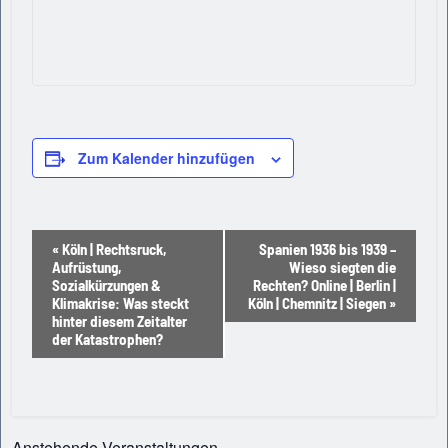
Zum Kalender hinzufügen
Veranstaltung-
«
Köln | Rechtsruck,
Spanien 1936 bis 1939 –
Aufrüstung,
Wieso siegten die
Navigation
Sozialkürzungen &
Rechten? Online | Berlin |
Klimakrise: Was steckt
Köln | Chemnitz | Siegen
»
hinter diesem Zeitalter
der Katastrophen?
Anstehende Veranstaltungen