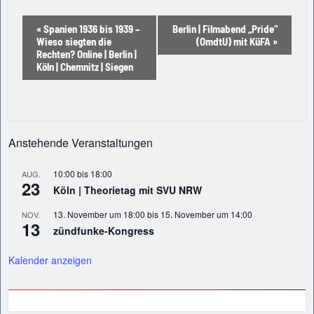
Veranstaltung-
«
Spanien 1936 bis 1939 –
Berlin | Filmabend „Pride“
Wieso siegten die
(OmdtU) mit KüFA
»
Navigation
Rechten? Online | Berlin |
Köln | Chemnitz | Siegen
Anstehende Veranstaltungen
10:00
bis
18:00
AUG.
23
Köln | Theorietag mit SVU NRW
13. November um 18:00
bis
15. November um 14:00
NOV.
13
zündfunke-Kongress
Kalender anzeigen