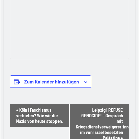
Zum Kalender hinzufügen
Veranstaltung-
«
Köln | Faschismus
Leipzig | REFUSE
verbieten? Wie wir die
GENOCIDE! – Gespräch
Navigation
Nazis von heute stoppen.
mit
Kriegsdienstverweigerer:innen
im von Israel besetzten
Palästina
»