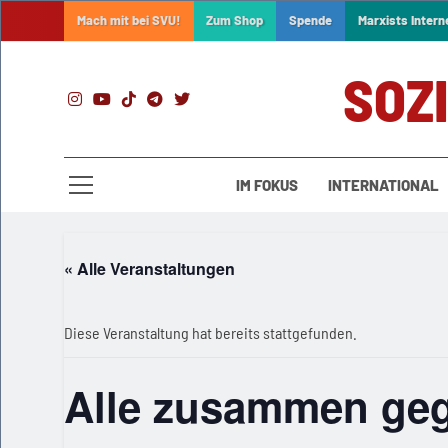
Skip
Mach mit bei SVU!
Zum Shop
Spende
Marxists Intern
to
content
SOZ
IM FOKUS
INTERNATIONAL
« Alle Veranstaltungen
Diese Veranstaltung hat bereits stattgefunden.
Alle zusammen ge