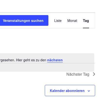
Veranstaltung
Veranstaltungen suchen
Liste
Monat
Tag
Ansichten-
Navigation
orgesehen. Hier geht es zu den
nächsten
Hinweis
Nächster Tag
Kalender abonnieren