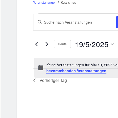
Veranstaltungen
Rassismus
Veranstaltungen
Veranstaltungen
Bitte
für
Schlüsselwort
Suche
eingeben.
Mai
und
Suche
19/5/2025
Heute
19,
nach
Ansichten,
Veranstaltungen
Datum
2025
Navigation
Schlüsselwort.
wählen.
Keine Veranstaltungen für Mai 19, 2025 v
bevorstehenden Veranstaltungen
.
Vorheriger Tag