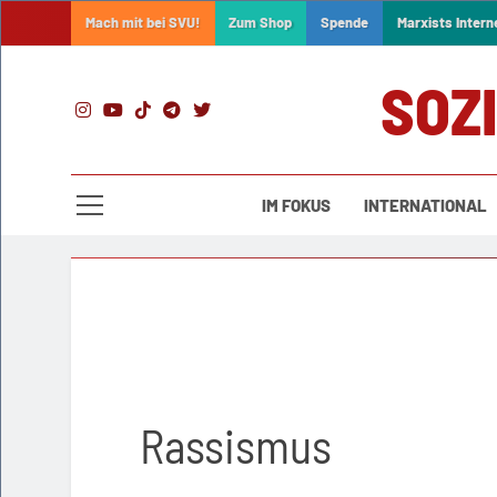
Skip
Mach mit bei SVU!
Zum Shop
Spende
Marxists Intern
to
content
SOZ
IM FOKUS
INTERNATIONAL
Rassismus